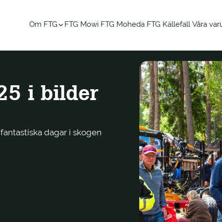
Om FTG
FTG Mowi
FTG Moheda
FTG Källefall
Våra va
5 i bilder
 fantastiska dagar i skogen