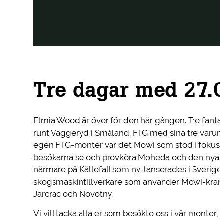
Tre dagar med 27.
Elmia Wood är över för den här gången. Tre fan
runt Vaggeryd i Småland. FTG med sina tre varum
egen FTG-monter var det Mowi som stod i foku
besökarna se och provköra Moheda och den nya 
närmare på Källefall som ny-lanserades i Sverige
skogsmaskintillverkare som använder Mowi-kranar 
Jarcrac och Novotny.
Vi vill tacka alla er som besökte oss i vår monter