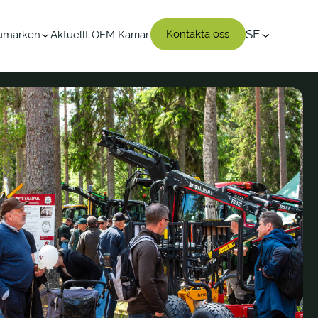
SE
Kontakta oss
rumärken
Aktuellt
OEM
Karriär