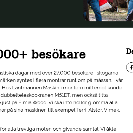
000+ besökare
D
tastiska dagar med över 27.000 besökare i skogarna
ärken syntes i flera montrar runt om på mässan. I vår
s. Hos Lantmännen Maskin i montern mittemot kunde
dubbelteleskopkranen M51DT, men också titta
 just på Elmia Wood. Vi ska inte heller glömma alla
på sina maskiner, till exempel Terri, Alstor, Vimek,
, för alla trevliga möten och givande samtal. Vi åkte