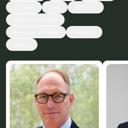
FTG Baltic
Inköp
Produktion
Marknad & Information
Reservdelar & Tillbehör
Försäljning
Ledning